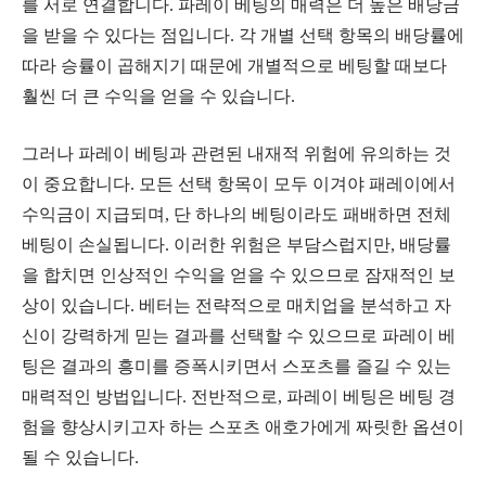
를 서로 연결합니다. 파레이 베팅의 매력은 더 높은 배당금
을 받을 수 있다는 점입니다. 각 개별 선택 항목의 배당률에
따라 승률이 곱해지기 때문에 개별적으로 베팅할 때보다
훨씬 더 큰 수익을 얻을 수 있습니다.
그러나 파레이 베팅과 관련된 내재적 위험에 유의하는 것
이 중요합니다. 모든 선택 항목이 모두 이겨야 패레이에서
수익금이 지급되며, 단 하나의 베팅이라도 패배하면 전체
베팅이 손실됩니다. 이러한 위험은 부담스럽지만, 배당률
을 합치면 인상적인 수익을 얻을 수 있으므로 잠재적인 보
상이 있습니다. 베터는 전략적으로 매치업을 분석하고 자
신이 강력하게 믿는 결과를 선택할 수 있으므로 파레이 베
팅은 결과의 흥미를 증폭시키면서 스포츠를 즐길 수 있는
매력적인 방법입니다. 전반적으로, 파레이 베팅은 베팅 경
험을 향상시키고자 하는 스포츠 애호가에게 짜릿한 옵션이
될 수 있습니다.