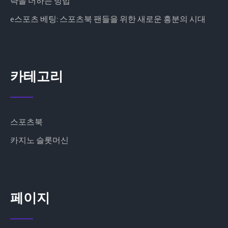
략을 더하는 방법
e스포츠 베팅: 스포츠북 팬들을 위한 새로운 흥분의 시대
카테고리
스포츠북
카지노 슬롯머신
페이지