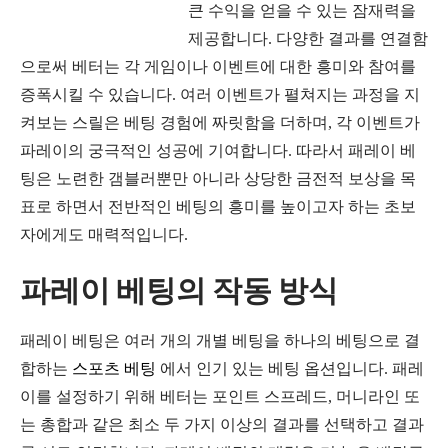
큰 수익을 얻을 수 있는 잠재력을
제공합니다. 다양한 결과를 연결함
으로써 베터는 각 게임이나 이벤트에 대한 흥미와 참여를
증폭시킬 수 있습니다. 여러 이벤트가 펼쳐지는 과정을 지
켜보는 스릴은 베팅 경험에 짜릿함을 더하며, 각 이벤트가
파레이의 궁극적인 성공에 기여합니다. 따라서 패레이 베
팅은 노련한 갬블러뿐만 아니라 상당한 금전적 보상을 목
표로 하면서 전반적인 베팅의 흥미를 높이고자 하는 초보
자에게도 매력적입니다.
파레이 베팅의 작동 방식
패레이 베팅은 여러 개의 개별 베팅을 하나의 베팅으로 결
합하는
스포츠 베팅
에서 인기 있는 베팅 옵션입니다. 패레
이를 설정하기 위해 베터는 포인트 스프레드, 머니라인 또
는 총합과 같은 최소 두 가지 이상의 결과를 선택하고 결과