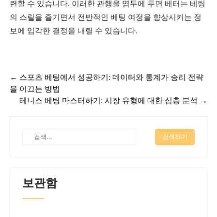
련할 수 있습니다. 이러한 관행을 염두에 두면 베터는 베팅
의 스릴을 즐기면서 전반적인 베팅 여정을 향상시키는 정
보에 입각한 결정을 내릴 수 있습니다.
글
←
스포츠 베팅에서 성공하기: 데이터와 통계가 승리 전략
을 이끄는 방법
탐
테니스 베팅 마스터하기: 시장 유형에 대한 심층 분석
→
색
보관함