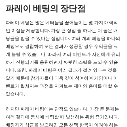
파레이 베팅의 장단점
파레이 베팅은 많은 베터들을 끌어들이는 몇 가지 매력적
인 이점을 제공합니다. 가장 큰 장점 중 하나는 더 높은 배
당금을 받을 수 있다는 점입니다. 여러 개의 베팅을 하나의
베팅으로 결합하여 모든 결과가 성공할 경우 수익금을 크
게 늘릴 수 있습니다. 따라서 여러 이벤트가 자신에게 유리
하게 진행되기를 응원하면서 짜릿한 스릴을 느낄 수 있습
니다. 또한, 파레이 베팅은 여러 결과가 걸려 있다는 것을
알기 때문에 참가자들이 더욱 깊이 참여하여 게임이나 이
벤트가 펼쳐지는 과정을 지켜보는 재미와 흥미를 더할 수
있습니다.
하지만 파레이 베팅에는 단점도 있습니다. 가장 큰 문제는
여러 결과에 동시에 베팅할 때 발생하는 위험 증가입니다.
베팅자가 상금을 받으려면 모든 선택 항목이 이겨야 하는