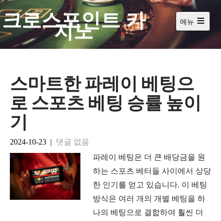
컨
크로스포인트 카
텐
메뉴
지노
츠
메
인
로
메
넘
뉴
어
열
기
스마트한 파레이 베팅으
가
기
로 스포츠 베팅 승률 높이
기
2024-10-23
|
댓글 없음
파레이 베팅은 더 큰 배당금을 원
하는 스포츠 베터들 사이에서 상당
한 인기를 얻고 있습니다. 이 베팅
방식은 여러 개의 개별 베팅을 하
나의 베팅으로 결합하여 훨씬 더