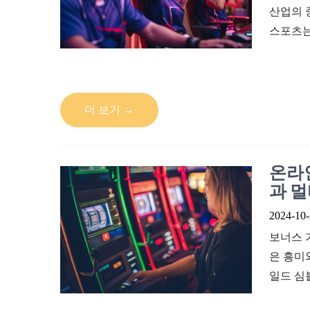
산업의 
스포츠는
더 보기 →
온라인
과 
2024-10-
보너스 
은 흥미
일드 심