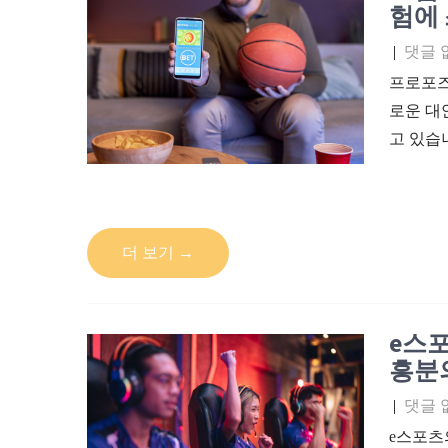
험에
|
댓글 
프로포즈
로운 대
고 있습
더 보기 →
e스포
흥분
|
댓글 
e스포츠