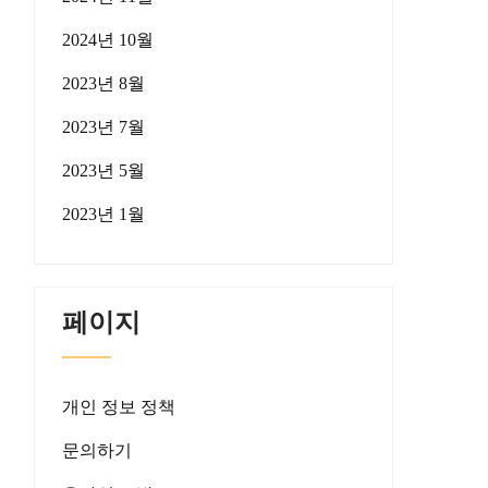
2024년 10월
2023년 8월
2023년 7월
2023년 5월
2023년 1월
페이지
개인 정보 정책
문의하기