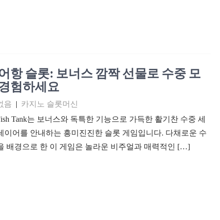
어항 슬롯: 보너스 깜짝 선물로 수중 모
 경험하세요
없음
|
카지노 슬롯머신
n Fish Tank는 보너스와 독특한 기능으로 가득한 활기찬 수중 세
레이어를 안내하는 흥미진진한 슬롯 게임입니다. 다채로운 수
을 배경으로 한 이 게임은 놀라운 비주얼과 매력적인 […]