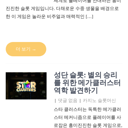
세계로 플레이어를 안내하는 흥미
진진한 슬롯 게임입니다. 다채로운 수중 생물을 배경으로
한 이 게임은 놀라운 비주얼과 매력적인 […]
더 보기 →
성단 슬롯: 별의 승리
를 위한 메가클러스터
역학 발견하기
|
댓글 없음
|
카지노 슬롯머신
스타 클러스터는 독특한 메가클러
스터 메커니즘으로 플레이어를 사
로잡은 흥미진진한 슬롯 게임으로,