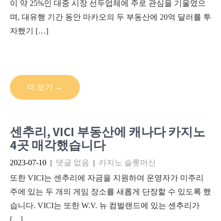
이 약 25%인 대중 시장 선두업체에 주로 관심을 기울였으
며, 대유행 기간 동안 마카오의 두 부동산에 20억 달러를 투
자했기 […]
더 보기 →
센추리, VICI 부동산에 캐나다 카지노
4곳 매각했습니다
2023-07-10
|
댓글 없음
|
카지노 슬롯머신
또한 VICI는 센추리에 자금을 지원하여 운영자가 미주리
주에 있는 두 개의 게임 장소를 새롭게 단장할 수 있도록 했
습니다. VICI는 또한 W.V. 뉴 컴벌랜드에 있는 센추리가
[…]