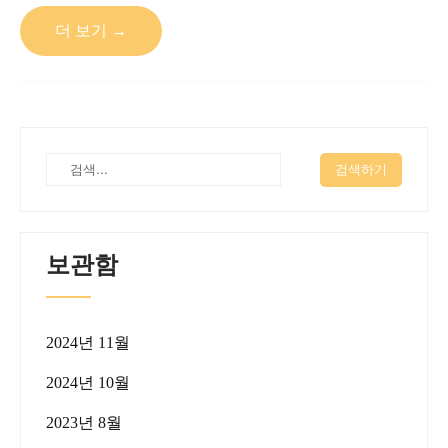
더 보기 →
보관함
2024년 11월
2024년 10월
2023년 8월