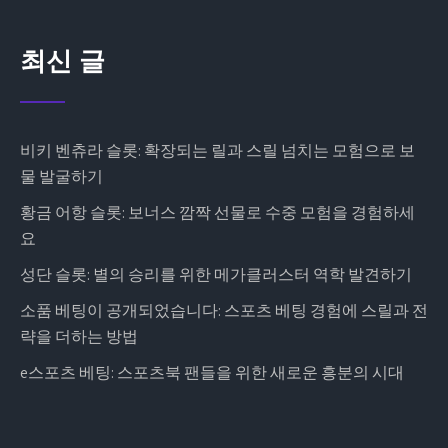
최신 글
비키 벤츄라 슬롯: 확장되는 릴과 스릴 넘치는 모험으로 보
물 발굴하기
황금 어항 슬롯: 보너스 깜짝 선물로 수중 모험을 경험하세
요
성단 슬롯: 별의 승리를 위한 메가클러스터 역학 발견하기
소품 베팅이 공개되었습니다: 스포츠 베팅 경험에 스릴과 전
략을 더하는 방법
e스포츠 베팅: 스포츠북 팬들을 위한 새로운 흥분의 시대