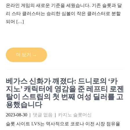
온라인 게임의 새로운 기준을 세웠습니다. 기존 슬롯과 달
리 스타 클러스터는 승리한 심볼이 작은 클러스터로 분할
되어 […]
더 보기 →
베가스 신화가 깨졌다: 드니로의 ‘카
지노’ 캐릭터에 영감을 준 레프티 로젠
탈이 스트립의 첫 번째 여성 딜러를 고
용했습니다
2023-08-30
|
댓글 없음
|
카지노 슬롯머신
슬롯 사이트 LVS는 역사적으로 코로나 이전 시장 점유율